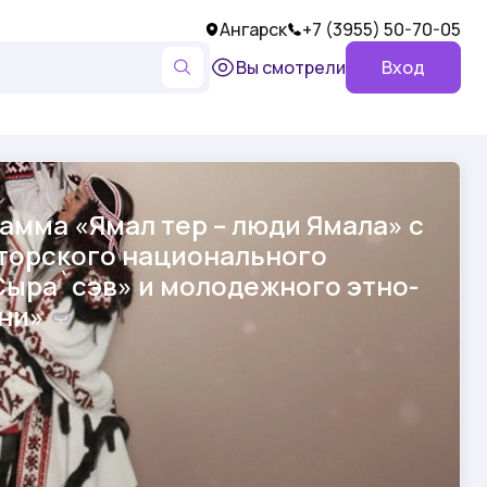
Ангарск
+7 (3955) 50-70-05
Вы смотрели
Вход
амма «Ямал тер – люди Ямала» с
торского национального
Сыра`сэв» и молодежного этно-
ни»