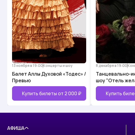
13 ноября в 19:00
Концерты и шоу
8 декабря в 19:00
Кон
Балет Аллы Духовой «Тодес» /
Танцевально-и
Превью
шоу "Отель жел
Купить билеты от
2 000 ₽
Купить биле
АФИША