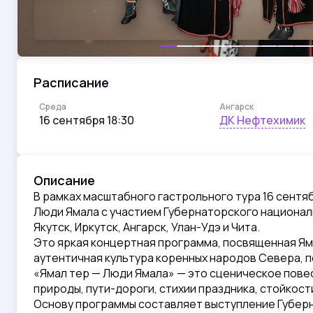
Расписание
Ангарск
Среда
ДК Нефтехимик
16 сентября 18:30
Описание
В рамках масштабного гастрольного тура 16 сентяб
Люди Ямала с участием Губернаторского национальн
Якутск, Иркутск, Ангарск, Улан-Удэ и Чита.
Это яркая концертная программа, посвященная Ямал
аутентичная культура коренных народов Севера, 
«Ямал тер — Люди Ямала» — это сценическое пове
природы, пути-дороги, стихии праздника, стойкост
Основу программы составляет выступление Губерн