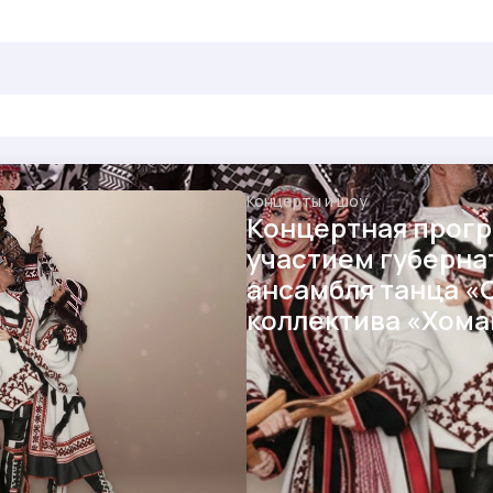
Концерты и шоу
Концертная прогр
участием губерна
ансамбля танца «
коллектива «Хома