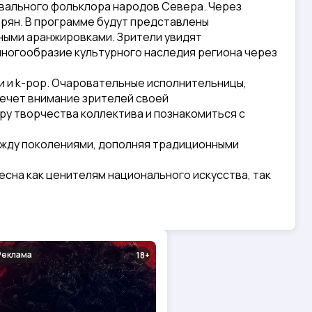
евального фольклора народов Севера. Через
верян. В программе будут представлены
ыми аранжировками. Зрители увидят
многообразие культурного наследия региона через
и и k-pop. Очаровательные исполнительницы,
ечет внимание зрителей своей
ру творчества коллектива и познакомиться с
между поколениями, дополняя традиционными
сна как ценителям национального искусства, так
Реклама
18