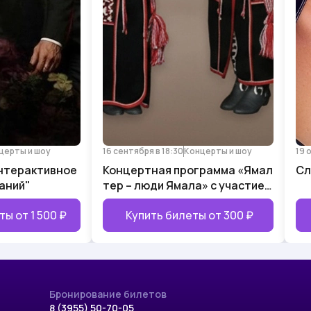
церты и шоу
16 сентября в 18:30
Концерты и шоу
19 
нтерактивное
Концертная программа «Ямал
Сл
аний"
тер – люди Ямала» с участием
губернаторского
ты от
1 500 ₽
Купить билеты от
300 ₽
национального ансамбля
танца «Сыра`сэв» и
молодежного этно-
коллектива «Хомани»
Бронирование билетов
8 (3955) 50-70-05