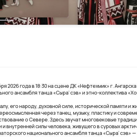
ря 2026 года в 18:30 на сцене ДК «Нефтехмик» г. Ангарс
ого ансамбля танца «Сыра’ сэв» и этно-коллектива «Хома
у, его народу, духовной силе, исторической памяти и ж
переосмысленная через танец, музыку, пластику и совре
ствование о Севере. Здесь звучат многовековые традиц
и и внутренней силы человека, живущего в суровых аркти
аторского национального ансамбля танца «Сыра’ сэв» —