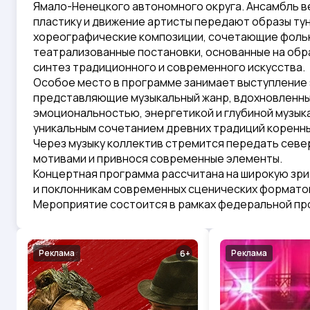
Ямало-Ненецкого автономного округа. Ансамбль в
пластику и движение артисты передают образы тунд
хореографические композиции, сочетающие фольк
театрализованные постановки, основанные на обр
синтез традиционного и современного искусства.
Особое место в программе занимает выступление 
представляющие музыкальный жанр, вдохновленный
эмоциональностью, энергетикой и глубиной музыка
уникальным сочетанием древних традиций коренны
Через музыку коллектив стремится передать севе
мотивами и привнося современные элементы.
Концертная программа рассчитана на широкую зри
и поклонникам современных сценических формато
Мероприятие состоится в рамках федеральной пр
Реклама
Реклама
6