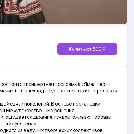
Купить от
300 ₽
ка состоится концертная программа «Ямал тер —
ни» (г. Салехард). Тур охватит такие города, как
ивой связи поколений. В основе постановки —
менные художественные решения.
ии, ощущается дыхание тундры, оживают образы
ческих условиях.
 одного из ведущих творческих коллективов