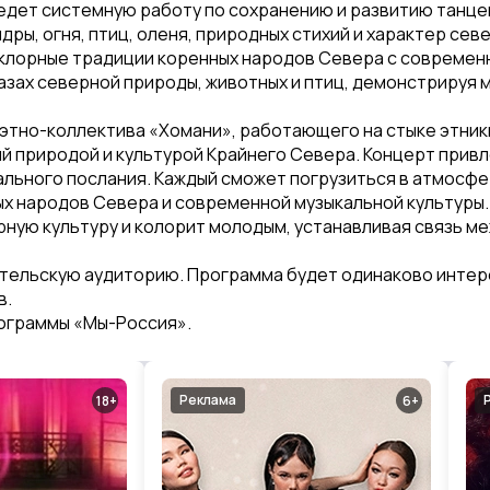
едет системную работу по сохранению и развитию танц
ры, огня, птиц, оленя, природных стихий и характер се
лорные традиции коренных народов Севера с современн
азах северной природы, животных и птиц, демонстрируя 
этно-коллектива «Хомани», работающего на стыке этник
 природой и культурой Крайнего Севера. Концерт привл
льного послания. Каждый сможет погрузиться в атмосфе
х народов Севера и современной музыкальной культуры.
рную культуру и колорит молодым, устанавливая связь 
тельскую аудиторию. Программа будет одинаково интере
в.
ограммы «Мы-Россия».
Реклама
18
6